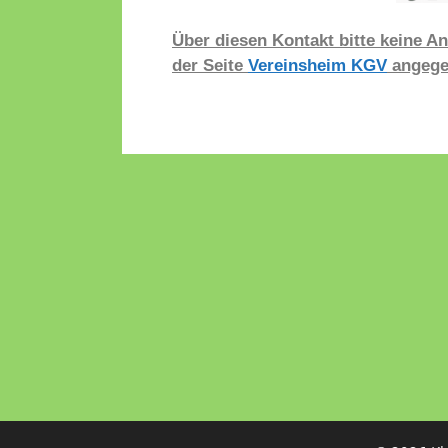
Über diesen Kontakt bitte keine An
der Seite
Vereinsheim KGV
angege